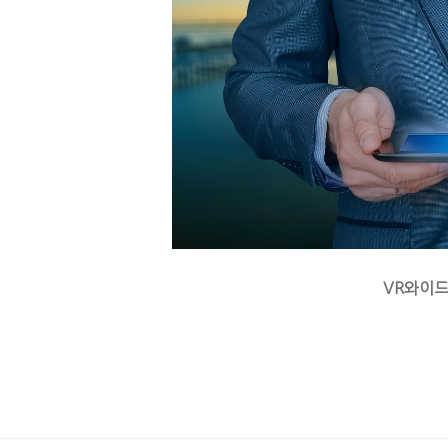
VR와이드
enFree