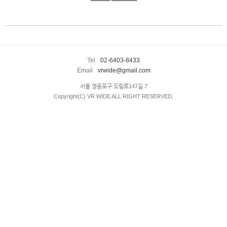
enFree
Tel
02-6403-8433
Email
vrwide@gmail.com
서울 영등포구 도림로147길 7
Copyright(C) VR WIDE ALL RIGHT RESERVED.