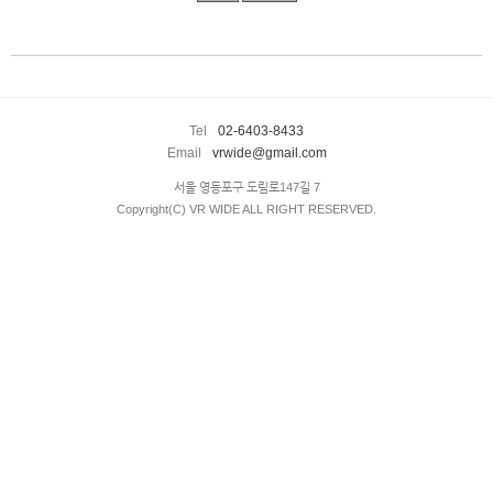
enFree
Tel
02-6403-8433
Email
vrwide@gmail.com
서울 영등포구 도림로147길 7
Copyright(C) VR WIDE ALL RIGHT RESERVED.