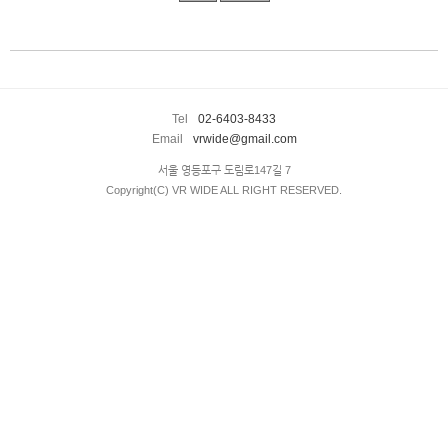
enFree
Tel
02-6403-8433
Email
vrwide@gmail.com
서울 영등포구 도림로147길 7
Copyright(C) VR WIDE ALL RIGHT RESERVED.