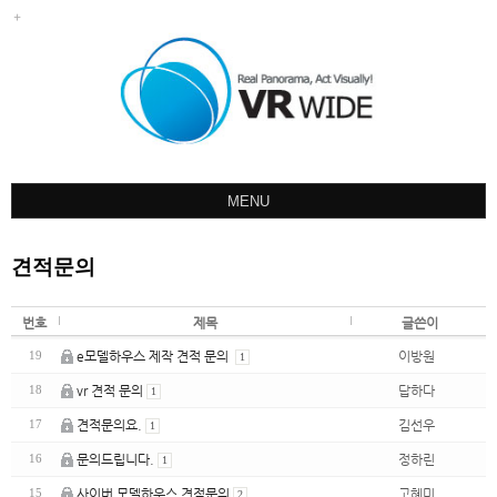
MENU
회사소개
견적문의
포트폴리오
견적문의
번호
제목
글쓴이
오시는길
e모델하우스 제작 견적 문의
이방원
19
1
vr 견적 문의
답하다
18
공지사항
1
견적문의요.
김선우
17
1
문의드립니다.
정하린
16
1
사이버 모델하우스 견적문의
고혜미
15
2