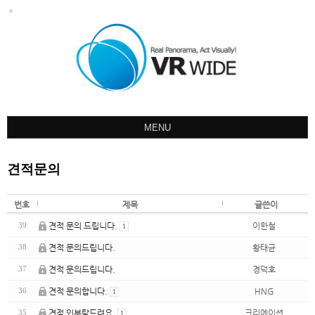
MENU
회사소개
견적문의
포트폴리오
견적문의
번호
제목
글쓴이
오시는길
견적 문의 드립니다.
이한철
39
1
견적 문의드립니다.
황태균
38
공지사항
견적 문의드립니다.
경덕호
37
견적 문의합니다.
HNG
36
1
견적 인부탁드려요.
크리에이션
35
1